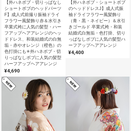
【外ハネボブ・切りっぱなし
【外ハネボブ・ショートボブ
ショートボブのヘッドパーツ
のヘッドドレスJ】成人式振
F】成人式前撮り振袖ドライ
袖ドライフラワー風髪飾り
フラワー風髪飾り赤＆水引き
（青・黒・ネイビー）＆水引
卒業式袴に人気の髪型・ハー
きゴールド 卒業式袴・和装
フアップヘアアレンジのヘッ
結婚式白無垢・色打掛、切り
ドドレス、和装結婚式の白無
っぱなしボブに人気の髪型ハ
垢・赤やオレンジ（橙色）の
ーフアップヘアアレンジ
色打掛にも✳︎外ハネボブ・切
¥4,400
りっぱなしボブに人気の髪型
ハーフアップヘアアレンジ
¥4,690