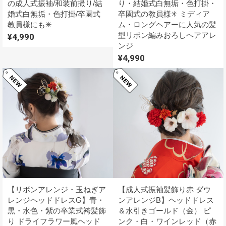
の成人式振袖/和装前撮り/結
り・結婚式白無垢・色打掛・
婚式白無垢・色打掛/卒園式
卒園式の教員様✳︎ ミディア
教員様にも✳︎
ム・ロングヘアーに人気の髪
型リボン編みおろしヘアアレ
¥4,990
ンジ
¥4,990
【リボンアレンジ・玉ねぎア
【成人式振袖髪飾り赤 ダウ
レンジヘッドドレスG】青・
ンアレンジB】ヘッドドレス
黒・水色・紫の卒業式袴髪飾
＆水引きゴールド（金） ピ
り ドライフラワー風ヘッド
ンク・白・ワインレッド（赤