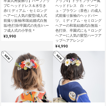
卒業式袴髪飾り】ハーフアッ
アップV】ドライフラワー風
プC ヘッドドレス＆水引き
ヘッドドレス 白・ベージ
赤/ミディアム・セミロング
ュ・ブラウン（茶色）の成人
ヘアーに人気の髪型/成人式
式前撮り振袖のヘッドパー
前撮り振袖/和装結婚式白無
ツ、ミディアム・セミロング
垢/色打掛/卒園式の先生/ハー
ヘアーの和装結婚式白無垢・
フ成人式の小学生＊
色打掛、卒園式にも＊ロング
ヘアーに人気の髪型ハーフア
¥3,990
ップヘアアレンジ
¥4,990