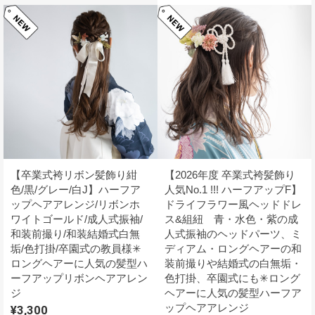
【卒業式袴リボン髪飾り紺
【2026年度 卒業式袴髪飾り
色/黒/グレー/白J】ハーフア
人気No.1 !!! ハーフアップF】
ップヘアアレンジ/リボンホ
ドライフラワー風ヘッドドレ
ワイトゴールド/成人式振袖/
ス&組紐 青・水色・紫の成
和装前撮り/和装結婚式白無
人式振袖のヘッドパーツ、ミ
垢/色打掛/卒園式の教員様✳︎
ディアム・ロングヘアーの和
ロングヘアーに人気の髪型ハ
装前撮りや結婚式の白無垢・
ーフアップリボンヘアアレン
色打掛、卒園式にも✳︎ロング
ジ
ヘアーに人気の髪型ハーフア
ップヘアアレンジ
¥3,300