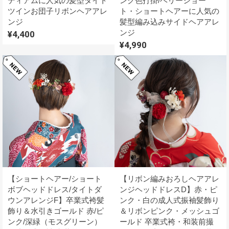
ディアムに人気の髪型タイト
ンク色打掛/ベリーショー
ツインお団子リボンヘアアレ
ト・ショートヘアーに人気の
ンジ
髪型編み込みサイドヘアアレ
ンジ
¥4,400
¥4,990
【ショートヘアー/ショート
【リボン編みおろしヘアアレ
ボブヘッドドレス/タイトダ
ンジヘッドドレスD】赤・ピ
ウンアレンジF】卒業式袴髪
ンク・白の成人式振袖髪飾り
飾り＆水引きゴールド 赤/ピ
＆リボンピンク・メッシュゴ
ンク/深緑（モスグリーン）
ールド 卒業式袴・和装前撮