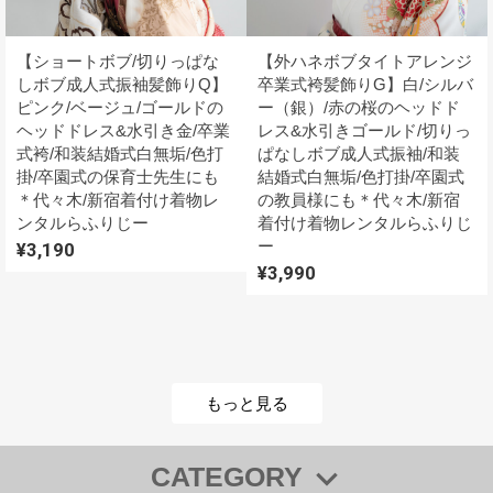
【ショートボブ/切りっぱな
【外ハネボブタイトアレンジ
しボブ成人式振袖髪飾りQ】
卒業式袴髪飾りG】白/シルバ
ピンク/ベージュ/ゴールドの
ー（銀）/赤の桜のヘッドド
ヘッドドレス&水引き金/卒業
レス&水引きゴールド/切りっ
式袴/和装結婚式白無垢/色打
ぱなしボブ成人式振袖/和装
掛/卒園式の保育士先生にも
結婚式白無垢/色打掛/卒園式
＊代々木/新宿着付け着物レ
の教員様にも＊代々木/新宿
ンタルらふりじー
着付け着物レンタルらふりじ
ー
¥3,190
¥3,990
もっと見る
CATEGORY