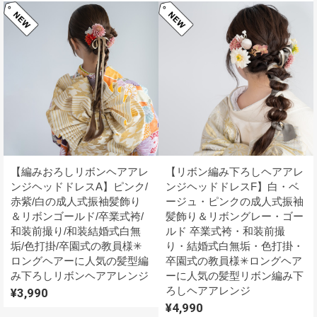
【編みおろしリボンヘアアレ
【リボン編み下ろしヘアアレ
ンジヘッドドレスA】ピンク/
ンジヘッドドレスF】白・ベ
赤紫/白の成人式振袖髪飾り
ージュ・ピンクの成人式振袖
＆リボンゴールド/卒業式袴/
髪飾り＆リボングレー・ゴー
和装前撮り/和装結婚式白無
ルド 卒業式袴・和装前撮
垢/色打掛/卒園式の教員様✳︎
り・結婚式白無垢・色打掛・
ロングヘアーに人気の髪型編
卒園式の教員様✳︎ロングヘア
み下ろしリボンヘアアレンジ
ーに人気の髪型リボン編み下
ろしヘアアレンジ
¥3,990
¥4,990