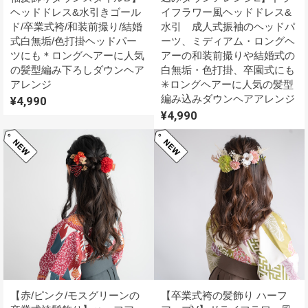
ヘッドドレス&水引きゴール
イフラワー風ヘッドドレス&
ド/卒業式袴/和装前撮り/結婚
水引 成人式振袖のヘッドパ
式白無垢/色打掛ヘッドパー
ーツ、ミディアム・ロングヘ
ツにも＊ロングヘアーに人気
アーの和装前撮りや結婚式の
の髪型編み下ろしダウンヘア
白無垢・色打掛、卒園式にも
アレンジ
✳︎ロングヘアーに人気の髪型
編み込みダウンヘアアレンジ
¥4,990
¥4,990
【赤/ピンク/モスグリーンの
【卒業式袴の髪飾り ハーフ