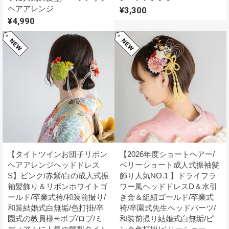
ヘアアレンジ
¥3,300
¥4,990
【タイトツインお団子リボン
【2026年度ショートヘアー/
ヘアアレンジヘッドドレス
ベリーショート成人式振袖髪
S】ピンク/赤紫/白の成人式振
飾り人気NO.1 】ドライフラ
袖髪飾り＆リボンホワイトゴ
ワー風ヘッドドレスD＆水引
ールド/卒業式袴/和装前撮り/
き金＆組紐ゴールド/卒業式
和装結婚式白無垢/色打掛/卒
袴/卒園式先生ヘッドパーツ/
園式の教員様✳︎ボブ/ロブ/ミ
和装前撮り結婚式白無垢/ピ