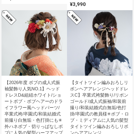
¥3,990
【2026年度 ボブの成人式振
【タイトツイン編みおろしリ
袖髪飾り人気NO.1】ヘッド
ボンヘアアレンジヘッドドレ
ドレスD&組紐ホワイト/ショ
スC】卒業式袴髪飾り/リボン
ートボブ・ボブヘアーのドラ
ゴールド/成人式振袖/和装前
イフラワー風ヘッドパーツ/
撮り/和装結婚式白無垢/色打
卒業式袴/卒園式/和装結婚式
掛/卒園式の教員様✳︎ボブ・ロ
前撮り白無垢・色打掛にも✳︎
ブ・ミディアムに人気の髪型
外ハネボブ・切りっぱなしボ
タイトツイン編みおろしリボ
ブに人気の髪型ハーフアップ
ンヘアアレンジ