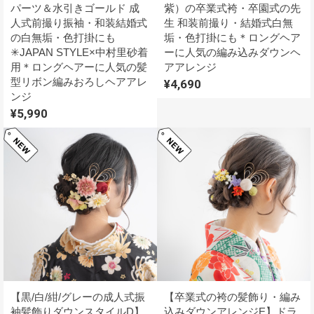
パーツ＆水引きゴールド 成
紫）の卒業式袴・卒園式の先
人式前撮り振袖・和装結婚式
生 和装前撮り・結婚式白無
の白無垢・色打掛にも
垢・色打掛にも＊ロングヘア
✳︎JAPAN STYLE×中村里砂着
ーに人気の編み込みダウンヘ
用＊ロングヘアーに人気の髪
アアレンジ
型リボン編みおろしヘアアレ
¥4,690
ンジ
¥5,990
【黒/白/紺/グレーの成人式振
【卒業式の袴の髪飾り・編み
袖髪飾りダウンスタイルD】
込みダウンアレンジE】ドラ