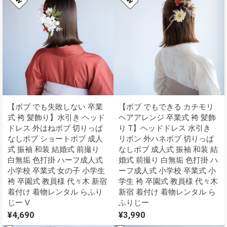
【ボブ でも失敗しない 卒業
【ボブ でもできる カチモリ
式 袴 髪飾り】水引き ヘッド
ヘアアレンジ 卒業式 袴 髪飾
ドレス 外はねボブ 切りっぱ
り T】ヘッドドレス 水引き
なしボブ ショートボブ 成人
リボン 外ハネボブ 切りっぱ
式 振袖 和装 結婚式 前撮り
なしボブ 成人式 振袖 和装 結
白無垢 色打掛 ハーフ成人式
婚式 前撮り 白無垢 色打掛 ハ
小学校 卒業式 女の子 小学生
ーフ成人式 小学校 卒業式 小
袴 卒園式 教員様 代々木 新宿
学生 袴 卒園式 教員様 代々木
着付け 着物レンタル らふり
新宿 着付け 着物レンタル ら
じー V
ふりじー
¥4,690
¥3,990