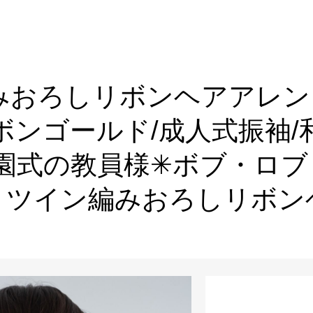
みおろしリボンヘアアレン
ボンゴールド/成人式振袖/
卒園式の教員様✳︎ボブ・ロ
トツイン編みおろしリボン