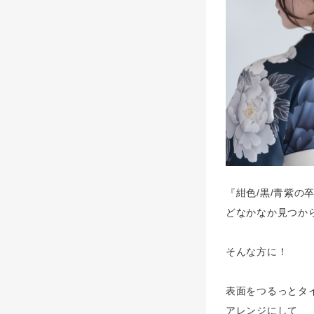
『紺色/黒/青紫の
どなかなか見つか
そんな方に！
表面をつるっとタ
アレンジにして