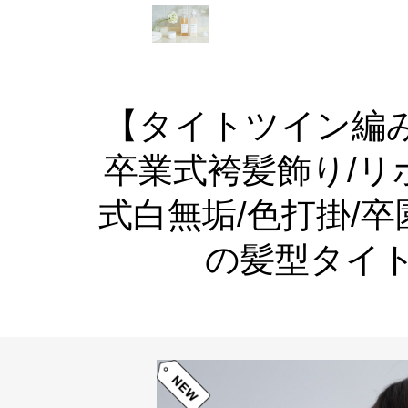
【タイトツイン編
卒業式袴髪飾り/リ
式白無垢/色打掛/
の髪型タイ