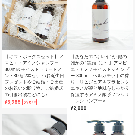
【ギフトボックスセット】ア
【あなたの “キレイ” が 他の
マビエ・アミノシャンプー
誰かの “笑顔” に＊ 】アマビ
300ml＆モイストトリートメ
エ・アミノモイストシャンプ
ント300g 2本セット/お誕生日
ー 300ml ベルガモットの香
プレゼントやご結婚・ご出産
り リビジュア＆プラセンタ
のお祝いの贈り物、ご結婚式
エキスが髪と地肌をしっかり
の引き出物などにも♪
保湿するアミノ酸系ノンシリ
コンシャンプー✳︎
¥5,985
5%OFF
¥2,800