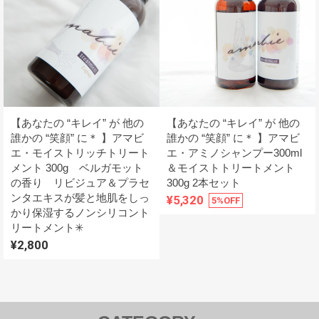
【あなたの “キレイ” が 他の
【あなたの “キレイ” が 他の
誰かの “笑顔” に＊ 】アマビ
誰かの “笑顔” に＊ 】アマビ
エ・モイストリッチトリート
エ・アミノシャンプー300ml
メント 300g ベルガモット
＆モイストトリートメント
の香り リビジュア＆プラセ
300g 2本セット
ンタエキスが髪と地肌をしっ
¥5,320
5%OFF
かり保湿するノンシリコント
リートメント✳︎
¥2,800