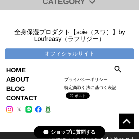
CATEGORY
◆【全商品一覧】
◆【WEB SHOP 限定・SALE 商品】
全身保湿プロダクト【soie（スワ）】by
【SALE】商品
Loufreasy（ラフリジー）
【“キレイ”をプレゼントに】ギフトチケット
◆【ギフト】
オフィシャルサイト
【“キレイ”をプレゼントに】ギフトチケット
ギフトボックス
HOME
母の日ギフト
ABOUT
父の日ギフト
プライバシーポリシー
ホワイトデーギフト
BLOG
特定商取引法に基づく表記
CONTACT
◆【ラフリジー・アマビエプロジェクト】対象
商品
“極寒”クールシャンプー【AMABIE（アマビエ）】
【アマビエ】シャンプー・トリートメント
アマビエ美肌茶
ショップに質問する
【soie（スワ）】プレミアムパッケージ
Copyright © Loufreasy. All Rights Reserved.