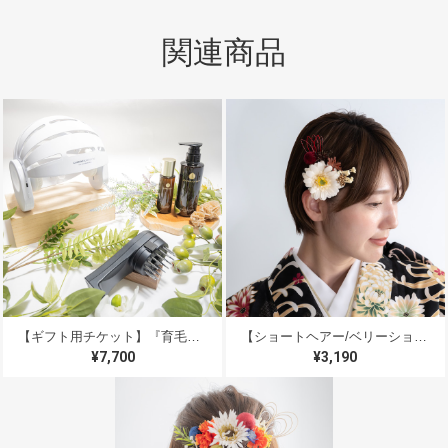
関連商品
【2024年度ショートヘアー・ベリーショート髪飾り人気NO.1 】成人式・前撮り振袖髪飾りD/ドライフラワー風ヘッドドレス＆組紐ゴールド/卒業式袴/卒園式先生ヘッドパーツ/和装前撮り結婚式白無垢/ピンク色打掛/ベリーショート・ショートヘアーに人気の髪型編み込みサイドヘアアレンジ
2024/08/21
手書きの温かいメッセージをいただき、とても嬉しかっ
たです。届いた商品は、画像で見たものよりもさらに輝
いており、大変満足しています。
お声をお聞かせいただきましてありがとうご
ざいます！レビューに気づかず、ご返信が遅
くなり大変申し訳ありません！ 実物も気に
入っていただけたみたいで、本当に嬉しいで
す＊素敵な晴れの日を過ごされていますよう
【ギフト用チケット】『育毛促進＆白髪ケア』プレミアムヘッドスパ デジタルギフトチケット 男性へのギフトにもオススメ♪ マイクロスコープ【頭皮診断】＆【育毛促進＆白髪ケア】アーユルヴェーダハーブ美容液塗布 /＆【エステ用美容機器】で浸透 ＆ 【カレントボディ】遠赤外線地肌ケア＆【約15分間のマッサージ】頭・首・肩 ＆ 大切な方へのギフトに＊いつも頑張っている自分自身へのご褒美に＊（プレゼント用デジタルギフトチケット）
【ショートヘアー/ベリーショート髪飾りB】成人式振袖ドライフラワー風髪飾り＆水引き赤/卒業式袴/和装前撮り/結婚式白無垢/色打掛/卒園式の保育士先生/二分の一成人式
に！ ありがとうございました＊
¥7,700
¥3,190
【K様・専用】ヘッドパーツショートM・追加パーツあり