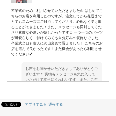
卒業式のため、利用させていただきました🌼 はじめてこ
ちらのお店を利用したのですが、注文してから発送まで
とてもスムーズにご対応してくださり、心配なく受け取
ることができました！また、メッセージも同封してくだ
さり素敵な心遣いが嬉しかったです☺️ 一つ一つのパーツ
が可愛らしく、付けてみても自分好みの髪飾りでした。
卒業式当日も友人に沢山褒めて貰えました！ こちらのお
店を選んで良かったです！また機会があったら利用させ
てください💕
お声をお聞かせいただきましてありがとうご
ざいます＊ 実物もメッセージも気に入って
いただけて本当にうれしいです！また、ご卒
業式当日もたくさん褒めてもらえたとのこ
と、とてもとてもうれしいです＊ こちらこ
そ素敵な晴れの日のお手伝いをさせていただ
き本当にありがとうございました＊ ぜひま
アプリで見る
通報する
たの機会がありましたら、どうぞよろしくお
願いします＊