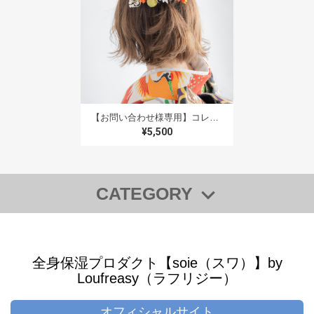
2023/12/08
無事に届きました。 一目惚れした通りかわいくて😍 うに
ゃ〜ん❤️っとなってしまいます こちらの要望にも丁寧か
つ迅速に対応して頂きまして、ありがとうございました
スタッフ様のメッセージの心遣いとても嬉しかったです
娘が嫁ぐ一抹の淋しさはありますが 晴れ姿を見るのも楽
【お問い合わせ様専用】コレオオレンジ2本追加/外ハネボブ・切りっぱなしショートボブのヘッドパーツF】成人式前撮り振袖ドライフラワー風髪飾り赤＆水引き 卒業式袴に人気の髪型・ハーフアップヘアアレンジのヘッドドレス、和装結婚式の白無垢・赤やオレンジ（橙色）の色打掛にも✳︎外ハネボブ・切りっぱなしボブに人気の髪型ハーフアップヘアアレンジ
しみです😌 後の使い道を思案しておりましたので、イン
¥5,500
テリアとして新居に飾る事を提案しました。 きっと彩り
を添えてくれる事と思います これからも素敵な作品を作
って下さいね 孫が出来たら七五三の時に又よろしくお願
いします🙇‍♀️
CATEGORY
◆【全商品一覧】
この度はご結婚本当におめでとうございます
＊人生の大切な機会にお手伝いができるこ
◆【WEB SHOP 限定・SALE 商品】
と、本当に嬉しく思います＊ お嬢様にもご
全身保湿プロダクト【soie（スワ）】by
【SALE】商品
家族様にも、寂しさや喜びや様々な感情が溢
Loufreasy（ラフリジー）
【“キレイ”をプレゼントに】ギフトチケット
れる1日になるかと思いますが、幸せな笑顔
でいっぱいの晴れの日となりますよう、心よ
◆【ギフト】
オフィシャルサイト
り願っております＊ ぜひ、またの機会がご