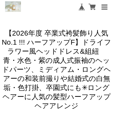
【2026年度 卒業式袴髪飾り人気
No.1 !!! ハーフアップF】ドライフ
ラワー風ヘッドドレス&組紐
青・水色・紫の成人式振袖のヘッ
ドパーツ、ミディアム・ロングヘ
アーの和装前撮りや結婚式の白無
垢・色打掛、卒園式にも✳︎ロング
ヘアーに人気の髪型ハーフアップ
ヘアアレンジ