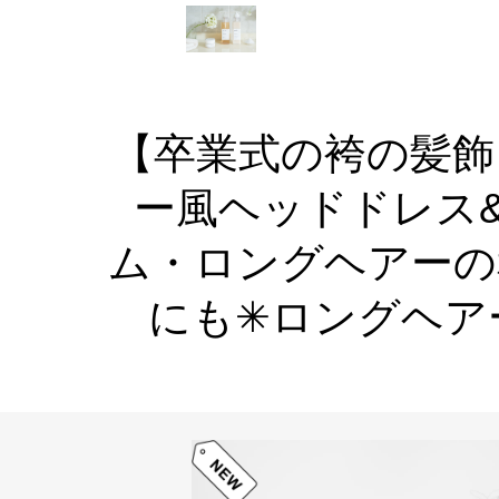
【卒業式の袴の髪飾
ー風ヘッドドレス
ム・ロングヘアーの
にも✳︎ロングヘ