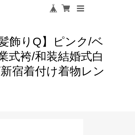
髪飾りQ】ピンク/ベ
業式袴/和装結婚式白
/新宿着付け着物レン