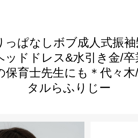
りっぱなしボブ成人式振袖
ヘッドドレス&水引き金/卒
式の保育士先生にも＊代々木
タルらふりじー