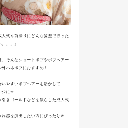
成人式や前撮りにどんな髪型で行った
い。。。』
は、そんなショートボブやボブヘアー
や外ハネボブにおすすめ！
合いやすいボブヘアーを活かして
ジに✳︎
水引きゴールドなどを散らした成人式
ゃれ感を演出したい方にぴったり✳︎