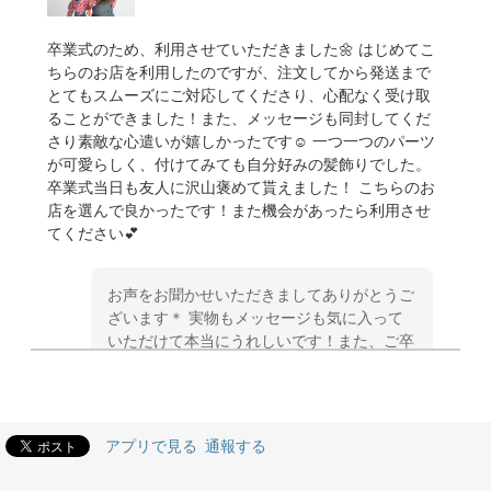
卒業式のため、利用させていただきました🌼 はじめてこ
ちらのお店を利用したのですが、注文してから発送まで
とてもスムーズにご対応してくださり、心配なく受け取
ることができました！また、メッセージも同封してくだ
さり素敵な心遣いが嬉しかったです☺️ 一つ一つのパーツ
が可愛らしく、付けてみても自分好みの髪飾りでした。
卒業式当日も友人に沢山褒めて貰えました！ こちらのお
店を選んで良かったです！また機会があったら利用させ
てください💕
お声をお聞かせいただきましてありがとうご
ざいます＊ 実物もメッセージも気に入って
いただけて本当にうれしいです！また、ご卒
業式当日もたくさん褒めてもらえたとのこ
と、とてもとてもうれしいです＊ こちらこ
そ素敵な晴れの日のお手伝いをさせていただ
き本当にありがとうございました＊ ぜひま
アプリで見る
通報する
たの機会がありましたら、どうぞよろしくお
願いします＊