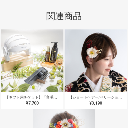
関連商品
【2024年度ショートヘアー・ベリーショート髪飾り人気NO.1 】成人式・前撮り振袖髪飾りD/ドライフラワー風ヘッドドレス＆組紐ゴールド/卒業式袴/卒園式先生ヘッドパーツ/和装前撮り結婚式白無垢/ピンク色打掛/ベリーショート・ショートヘアーに人気の髪型編み込みサイドヘアアレンジ
2024/08/21
手書きの温かいメッセージをいただき、とても嬉しかっ
たです。届いた商品は、画像で見たものよりもさらに輝
いており、大変満足しています。
お声をお聞かせいただきましてありがとうご
ざいます！レビューに気づかず、ご返信が遅
くなり大変申し訳ありません！ 実物も気に
入っていただけたみたいで、本当に嬉しいで
す＊素敵な晴れの日を過ごされていますよう
【ギフト用チケット】『育毛促進＆白髪ケア』プレミアムヘッドスパ デジタルギフトチケット 男性へのギフトにもオススメ♪ マイクロスコープ【頭皮診断】＆【育毛促進＆白髪ケア】アーユルヴェーダハーブ美容液塗布 /＆【エステ用美容機器】で浸透 ＆ 【カレントボディ】遠赤外線地肌ケア＆【約15分間のマッサージ】頭・首・肩 ＆ 大切な方へのギフトに＊いつも頑張っている自分自身へのご褒美に＊（プレゼント用デジタルギフトチケット）
【ショートヘアー/ベリーショート髪飾りB】成人式振袖ドライフラワー風髪飾り＆水引き赤/卒業式袴/和装前撮り/結婚式白無垢/色打掛/卒園式の保育士先生/二分の一成人式
に！ ありがとうございました＊
¥7,700
¥3,190