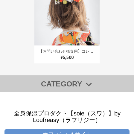
【K様・専用】ヘッドパーツショートM・追加パーツあり
2023/12/08
無事に届きました。 一目惚れした通りかわいくて😍 うに
ゃ〜ん❤️っとなってしまいます こちらの要望にも丁寧か
つ迅速に対応して頂きまして、ありがとうございました
スタッフ様のメッセージの心遣いとても嬉しかったです
娘が嫁ぐ一抹の淋しさはありますが 晴れ姿を見るのも楽
【お問い合わせ様専用】コレオオレンジ2本追加/外ハネボブ・切りっぱなしショートボブのヘッドパーツF】成人式前撮り振袖ドライフラワー風髪飾り赤＆水引き 卒業式袴に人気の髪型・ハーフアップヘアアレンジのヘッドドレス、和装結婚式の白無垢・赤やオレンジ（橙色）の色打掛にも✳︎外ハネボブ・切りっぱなしボブに人気の髪型ハーフアップヘアアレンジ
しみです😌 後の使い道を思案しておりましたので、イン
¥5,500
テリアとして新居に飾る事を提案しました。 きっと彩り
を添えてくれる事と思います これからも素敵な作品を作
って下さいね 孫が出来たら七五三の時に又よろしくお願
いします🙇‍♀️
CATEGORY
◆【全商品一覧】
この度はご結婚本当におめでとうございます
＊人生の大切な機会にお手伝いができるこ
◆【WEB SHOP 限定・SALE 商品】
と、本当に嬉しく思います＊ お嬢様にもご
全身保湿プロダクト【soie（スワ）】by
【SALE】商品
家族様にも、寂しさや喜びや様々な感情が溢
Loufreasy（ラフリジー）
【“キレイ”をプレゼントに】ギフトチケット
れる1日になるかと思いますが、幸せな笑顔
でいっぱいの晴れの日となりますよう、心よ
◆【ギフト】