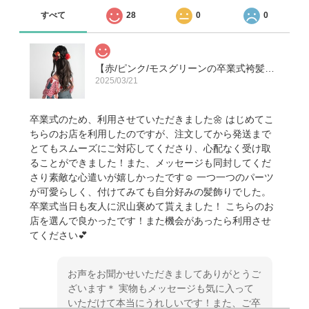
すべて
28
0
0
【赤/ピンク/モスグリーンの卒業式袴髪飾り】ハーフアップC ヘッドドレス＆水引き赤/ミディアム・セミロングヘアーに人気の髪型/成人式前撮り振袖/和装結婚式白無垢/色打掛/卒園式の先生/ハーフ成人式の小学生＊
2025/03/21
卒業式のため、利用させていただきました🌼 はじめてこ
ちらのお店を利用したのですが、注文してから発送まで
とてもスムーズにご対応してくださり、心配なく受け取
ることができました！また、メッセージも同封してくだ
さり素敵な心遣いが嬉しかったです☺️ 一つ一つのパーツ
が可愛らしく、付けてみても自分好みの髪飾りでした。
卒業式当日も友人に沢山褒めて貰えました！ こちらのお
店を選んで良かったです！また機会があったら利用させ
てください💕
お声をお聞かせいただきましてありがとうご
ざいます＊ 実物もメッセージも気に入って
いただけて本当にうれしいです！また、ご卒