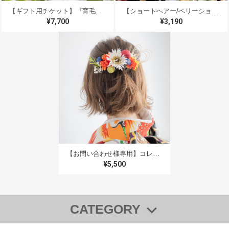
す＊素敵な晴れの日を過ごされていますよう
【ギフト用チケット】『育毛促進＆白髪ケア』プレミアムヘッドスパ デジタルギフトチケット 男性へのギフトにもオススメ♪ マイクロスコープ【頭皮診断】＆【育毛促進＆白髪ケア】アーユルヴェーダハーブ美容液塗布 /＆【エステ用美容機器】で浸透 ＆ 【カレントボディ】遠赤外線地肌ケア＆【約15分間のマッサージ】頭・首・肩 ＆ 大切な方へのギフトに＊いつも頑張っている自分自身へのご褒美に＊（プレゼント用デジタルギフトチケット）
【ショートヘアー/ベリーショート髪飾りB】成人式振袖ドライフラワー風髪飾り＆水引き赤/卒業式袴/和装前撮り/結婚式白無垢/色打掛/卒園式の保育士先生/二分の一成人式
に！ ありがとうございました＊
¥7,700
¥3,190
【K様・専用】ヘッドパーツショートM・追加パーツあり
2023/12/08
無事に届きました。 一目惚れした通りかわいくて😍 うに
ゃ〜ん❤️っとなってしまいます こちらの要望にも丁寧か
つ迅速に対応して頂きまして、ありがとうございました
スタッフ様のメッセージの心遣いとても嬉しかったです
娘が嫁ぐ一抹の淋しさはありますが 晴れ姿を見るのも楽
【お問い合わせ様専用】コレオオレンジ2本追加/外ハネボブ・切りっぱなしショートボブのヘッドパーツF】成人式前撮り振袖ドライフラワー風髪飾り赤＆水引き 卒業式袴に人気の髪型・ハーフアップヘアアレンジのヘッドドレス、和装結婚式の白無垢・赤やオレンジ（橙色）の色打掛にも✳︎外ハネボブ・切りっぱなしボブに人気の髪型ハーフアップヘアアレンジ
しみです😌 後の使い道を思案しておりましたので、イン
¥5,500
テリアとして新居に飾る事を提案しました。 きっと彩り
を添えてくれる事と思います これからも素敵な作品を作
って下さいね 孫が出来たら七五三の時に又よろしくお願
いします🙇‍♀️
CATEGORY
◆【全商品一覧】