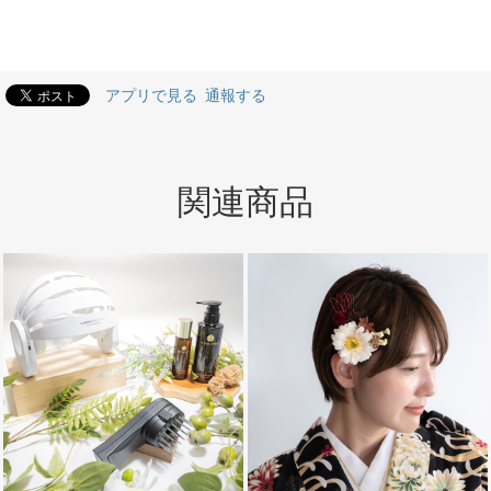
業式当日もたくさん褒めてもらえたとのこ
と、とてもとてもうれしいです＊ こちらこ
そ素敵な晴れの日のお手伝いをさせていただ
き本当にありがとうございました＊ ぜひま
アプリで見る
通報する
たの機会がありましたら、どうぞよろしくお
願いします＊
関連商品
【2024年度ショートヘアー・ベリーショート髪飾り人気NO.1 】成人式・前撮り振袖髪飾りD/ドライフラワー風ヘッドドレス＆組紐ゴールド/卒業式袴/卒園式先生ヘッドパーツ/和装前撮り結婚式白無垢/ピンク色打掛/ベリーショート・ショートヘアーに人気の髪型編み込みサイドヘアアレンジ
2024/08/21
手書きの温かいメッセージをいただき、とても嬉しかっ
たです。届いた商品は、画像で見たものよりもさらに輝
いており、大変満足しています。
お声をお聞かせいただきましてありがとうご
ざいます！レビューに気づかず、ご返信が遅
くなり大変申し訳ありません！ 実物も気に
入っていただけたみたいで、本当に嬉しいで