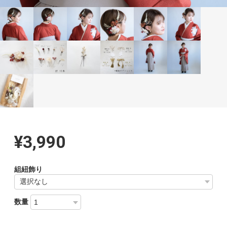
¥3,990
組紐飾り
数量