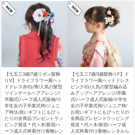
【七五三3歳/7歳リボン髪飾
【七五三7歳/3歳髪飾りF】ド
りV】ドライフラワー風ヘッ
ライフラワー風ヘッドドレス
ドドレス赤/白/青/人気の髪型
ピンク/白/人気の髪型編み込
ツインテールヘアアレンジ/
みアップヘアアレンジ/卒園
卒園式/ハーフ成人式振袖/小
式/ハーフ成人式振袖/小学生
学生女の子卒業式袴/ジュニ
女の子卒業式袴/ジュニア袴/
ア袴/お祝いギフトにもぴっ
お祝いギフトにもぴったりの
たりの全商品プレゼントラッ
全商品プレゼントラッピング
ピング発送＊代々木/新宿ハ
発送＊代々木/新宿ハーフ成
ーフ成人式袴着付け着物レン
人式袴着付け着物レンタルら