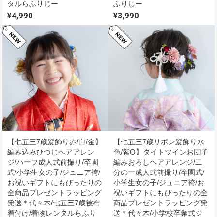
タルらふりじー
ふりじー
¥4,990
¥3,990
【七五三7歳髪飾り赤/白/金】
【七五三7歳リボン髪飾り水
編み込みひつじヘアアレン
色/紫O】タイトツインお団子
ジ/ハーフ成人式前撮り/卒園
編みおろしヘアアレンジ/二
式/小学生女の子/ジュニア袴/
分の一成人式前撮り/卒園式/
お祝いギフトにもぴったりの
小学生女の子/ジュニア袴/お
全商品プレゼントラッピング
祝いギフトにもぴったりの全
発送＊代々木/七五三7歳被布
商品プレゼントラッピング発
着付け/着物レンタルらふり
送＊代々木/小学校卒業式ジ