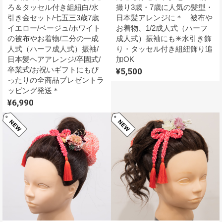
ろ＆タッセル付き組紐白/水
撮り3歳・7歳に人気の髪型・
引き金セット/七五三3歳7歳
日本髪アレンジに＊ 被布や
イエロー/ベージュ/ホワイト
お着物、1/2成人式（ハーフ
の被布やお着物/二分の一成
成人式）振袖にも✳︎水引き飾
人式（ハーフ成人式）振袖/
り・タッセル付き組紐飾り追
日本髪ヘアアレンジ/卒園式/
加OK
卒業式/お祝いギフトにもぴ
¥5,500
ったりの全商品プレゼントラ
ッピング発送＊
¥6,990