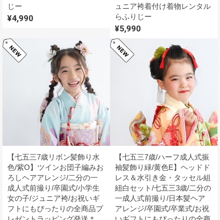
じー
ュニア袴着付け着物レンタル
らふりじー
¥4,990
¥5,990
【七五三7歳リボン髪飾り水
【七五三7歳/ハーフ成人式振
色/紫O】ツインお団子編みお
袖髪飾り緑/黄色E】ヘッドド
ろしヘアアレンジ/二分の一
レス＆水引き金・タッセル組
成人式前撮り/卒園式/小学生
紐白セット/七五三3歳/二分の
女の子/ジュニア袴/お祝いギ
一成人式前撮り/日本髪ヘア
フトにもぴったりの全商品プ
アレンジ/卒園式/卒業式/お祝
レゼントラッピング発送＊
いギフトにもぴったりの全商