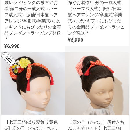
歳レッド/ピンクの被布やお
布やお着物/二分の一成人式
着物/二分の一成人式（ハー
（ハーフ成人式）振袖/日本
フ成人式）振袖/日本髪ヘア
髪ヘアアレンジ/卒園式/卒業
アレンジ/卒園式/卒業式/お祝
式/お祝いギフトにもぴった
いギフトにもぴったりの全商
りの全商品プレゼントラッピ
品プレゼントラッピング発送
ング発送＊
＊
¥6,990
¥6,990
【七五三/前撮り髪飾り黄色
【鹿の子（かのこ）房付きち
G】鹿の子（かのこ）ちんこ
んころ赤セット】七五三/前