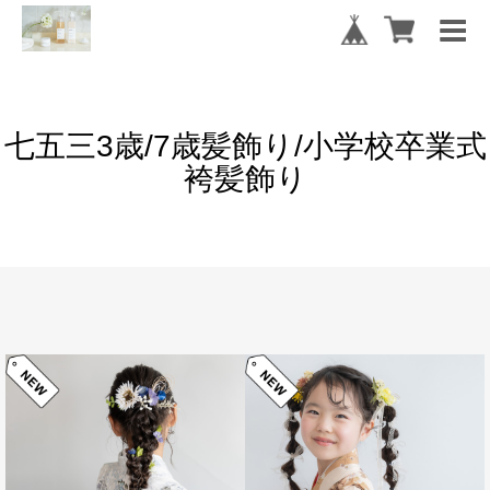
七五三3歳/7歳髪飾り/小学校卒業式
袴髪飾り