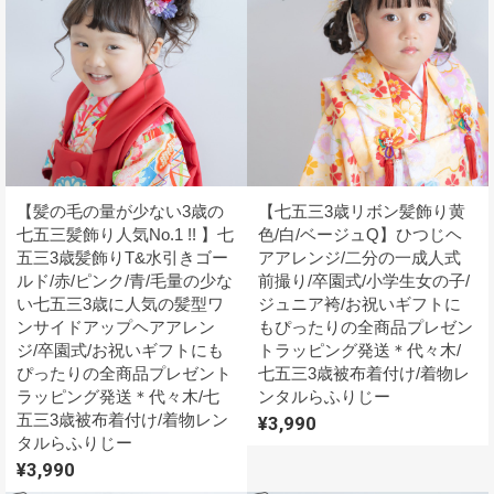
【髪の毛の量が少ない3歳の
【七五三3歳リボン髪飾り黄
七五三髪飾り人気No.1 !! 】七
色/白/ベージュQ】ひつじヘ
五三3歳髪飾りT&水引きゴー
アアレンジ/二分の一成人式
ルド/赤/ピンク/青/毛量の少な
前撮り/卒園式/小学生女の子/
い七五三3歳に人気の髪型ワ
ジュニア袴/お祝いギフトに
ンサイドアップヘアアレン
もぴったりの全商品プレゼン
ジ/卒園式/お祝いギフトにも
トラッピング発送＊代々木/
ぴったりの全商品プレゼント
七五三3歳被布着付け/着物レ
ラッピング発送＊代々木/七
ンタルらふりじー
五三3歳被布着付け/着物レン
¥3,990
タルらふりじー
¥3,990