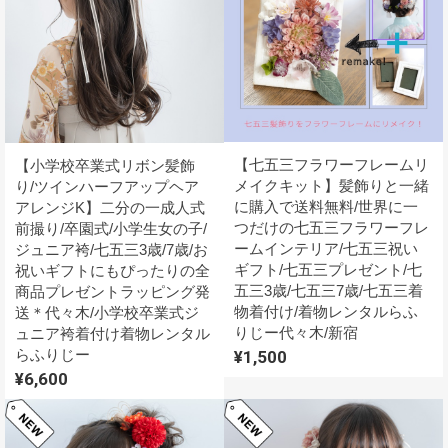
【七五三フラワーフレームリ
【小学校卒業式リボン髪飾
メイクキット】髪飾りと一緒
り/ツインハーフアップヘア
に購入で送料無料/世界に一
アレンジK】二分の一成人式
つだけの七五三フラワーフレ
前撮り/卒園式/小学生女の子/
ームインテリア/七五三祝い
ジュニア袴/七五三3歳/7歳/お
ギフト/七五三プレゼント/七
祝いギフトにもぴったりの全
五三3歳/七五三7歳/七五三着
商品プレゼントラッピング発
物着付け/着物レンタルらふ
送＊代々木/小学校卒業式ジ
りじー代々木/新宿
ュニア袴着付け着物レンタル
らふりじー
¥1,500
¥6,600