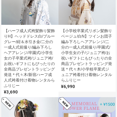
【ハーフ成人式袴髪飾り髪飾
【小学校卒業式リボン髪飾り
りH】ヘッドドレス白/ブルー
ベージュ/白N】ツインお団子
グレー/紺＆水引き金/二分の
編み下ろしヘアアレンジ/二
一成人式前撮り/編み下ろし
分の一成人式前撮り/卒園式/
ヘアアレンジ/卒園式/小学生
小学生女の子/ジュニア袴/お
女の子卒業式袴/ジュニア袴/
祝いギフトにもぴったりの全
お祝いギフトにもぴったりの
商品プレゼントラッピング発
全商品プレゼントラッピング
送＊代々木/小学校卒業式ジ
発送＊代々木/新宿ハーフ成
ュニア袴着付け着物レンタル
人式袴着付け着物レンタルら
らふりじー
ふりじー
¥6,990
¥3,690