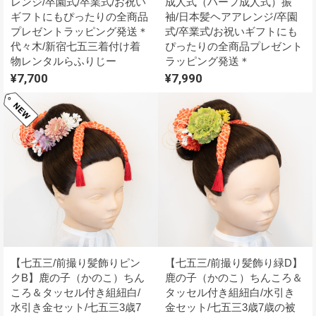
レンジ/卒園式/卒業式/お祝い
成人式（ハーフ成人式）振
ギフトにもぴったりの全商品
袖/日本髪ヘアアレンジ/卒園
プレゼントラッピング発送＊
式/卒業式/お祝いギフトにも
代々木/新宿七五三着付け着
ぴったりの全商品プレゼント
物レンタルらふりじー
ラッピング発送＊
¥7,700
¥7,990
【七五三/前撮り髪飾りピン
【七五三/前撮り髪飾り緑D】
クB】鹿の子（かのこ）ちん
鹿の子（かのこ）ちんころ＆
ころ＆タッセル付き組紐白/
タッセル付き組紐白/水引き
水引き金セット/七五三3歳7
金セット/七五三3歳7歳の被