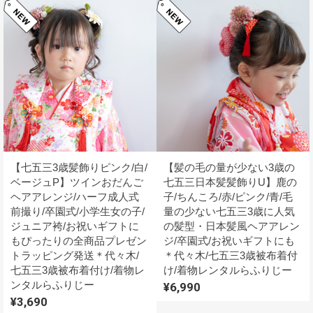
【七五三3歳髪飾りピンク/白/
【髪の毛の量が少ない3歳の
ベージュP】ツインおだんご
七五三日本髪髪飾りU】鹿の
ヘアアレンジ/ハーフ成人式
子/ちんころ/赤/ピンク/青/毛
前撮り/卒園式/小学生女の子/
量の少ない七五三3歳に人気
ジュニア袴/お祝いギフトに
の髪型・日本髪風ヘアアレン
もぴったりの全商品プレゼン
ジ/卒園式/お祝いギフトにも
トラッピング発送＊代々木/
＊代々木/七五三3歳被布着付
七五三3歳被布着付け/着物レ
け/着物レンタルらふりじー
ンタルらふりじー
¥6,990
¥3,690