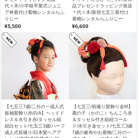
代々木/小学校卒業式ジュニ
品プレゼントラッピング発送
ア袴着付け着物レンタルらふ
＊代々木/新宿七五三着付け
りじー
着物レンタルらふりじー
¥5,500
¥6,600
【七五三7歳/二分の一成人式
【七五三/前撮り髪飾り金M】
振袖髪飾り赤/白A】ヘッドド
鹿の子（かのこ）ちんころ赤
レス＆水引き赤/タッセル組
＆タッセル付き組紐ゴール
紐白セット/七五三3歳/ハーフ
ド/水引き金セット/七五三3歳
成人式前撮り/日本髪ヘアア
7歳の被布やお着物/二分の一