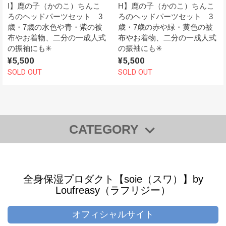
I】鹿の子（かのこ）ちんこ
H】鹿の子（かのこ）ちんこ
ろのヘッドパーツセット 3
ろのヘッドパーツセット 3
歳・7歳の水色や青・紫の被
歳・7歳の赤や緑・黄色の被
布やお着物、二分の一成人式
布やお着物、二分の一成人式
の振袖にも✳︎
の振袖にも✳︎
¥5,500
¥5,500
SOLD OUT
SOLD OUT
CATEGORY
◆【全商品一覧】
◆【WEB SHOP 限定・SALE 商品】
全身保湿プロダクト【soie（スワ）】by
【SALE】商品
Loufreasy（ラフリジー）
【“キレイ”をプレゼントに】ギフトチケット
◆【ギフト】
オフィシャルサイト
【“キレイ”をプレゼントに】ギフトチケット