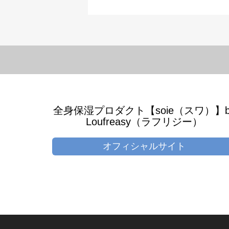
◆【全商品一覧】
◆【WEB SHOP
【SALE】商品
【“キレイ”をプレゼ
全身保湿プロダクト【soie（スワ）】b
Loufreasy（ラフリジー）
オフィシャルサイト
◆【ラフリジー・アマビエプロジェク
“極寒”クールシャンプー【AMABIE（アマビエ
【アマビエ】シャンプー・トリートメント
アマビエ美肌茶
【soie（スワ）】プレミアムパッケージ
◆【“極寒” クールシャンプーアマビエ