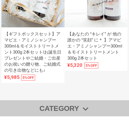
【ギフトボックスセット】ア
【あなたの “キレイ” が 他の
マビエ・アミノシャンプー
誰かの “笑顔” に＊ 】アマビ
300ml＆モイストトリートメ
エ・アミノシャンプー300ml
ント300g 2本セット/お誕生日
＆モイストトリートメント
プレゼントやご結婚・ご出産
300g 2本セット
のお祝いの贈り物、ご結婚式
¥5,320
5%OFF
の引き出物などにも♪
¥5,985
5%OFF
CATEGORY
◆【全商品一覧】