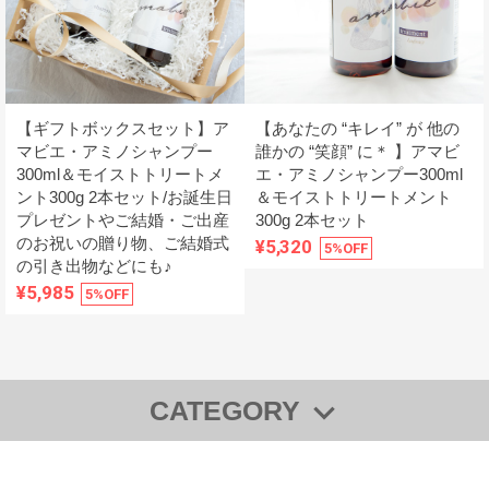
【ギフトボックスセット】ア
【あなたの “キレイ” が 他の
マビエ・アミノシャンプー
誰かの “笑顔” に＊ 】アマビ
300ml＆モイストトリートメ
エ・アミノシャンプー300ml
ント300g 2本セット/お誕生日
＆モイストトリートメント
プレゼントやご結婚・ご出産
300g 2本セット
のお祝いの贈り物、ご結婚式
¥5,320
5%OFF
の引き出物などにも♪
¥5,985
5%OFF
CATEGORY
◆【全商品一覧】