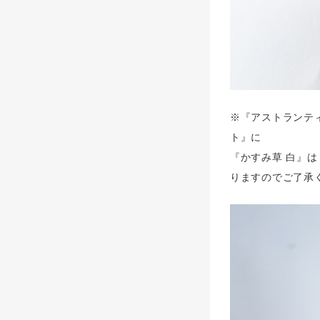
※『アストランテ
ト』に
『かすみ草 白』は
りますのでご了承