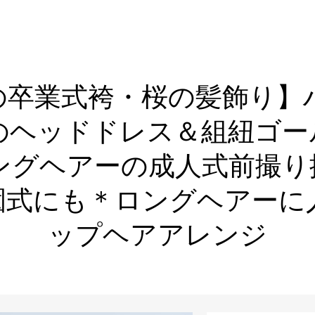
の卒業式袴・桜の髪飾り】ハ
のヘッドドレス＆組紐ゴー
ングヘアーの成人式前撮り
園式にも＊ロングヘアーに
ップヘアアレンジ