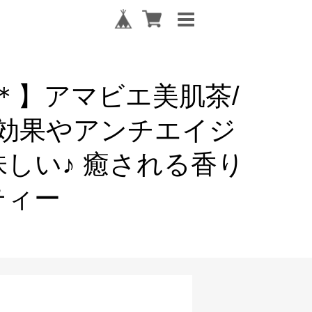
 に＊】アマビエ美肌茶/
肌効果やアンチエイジ
しい♪ 癒される香り
ティー