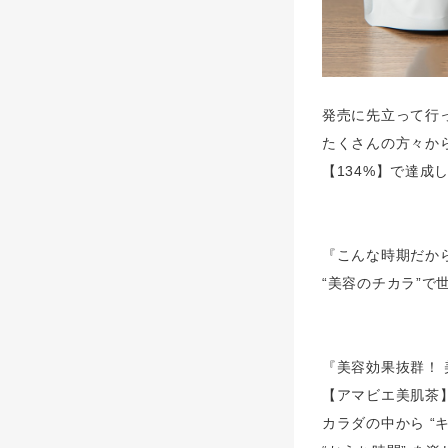
発売に先立って行
たくさんの方々か
【134%】で達成
『こんな時期だか
“美容のチカラ”で
『美容効果抜群！ 
【アマビエ美肌茶
カラダの中から “