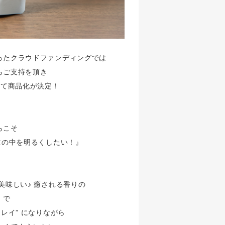
ったクラウドファンディングでは
らご支持を頂き
して商品化が決定！
らこそ
世の中を明るくしたい！』
美味しい♪ 癒される香りの
】で
キレイ” になりながら